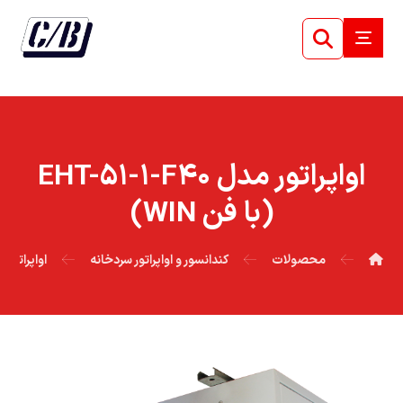
اواپراتور مدل EHT-۵۱-۱-F۴۰
(با فن WIN)
محصولات
کندانسور و اواپراتور سردخانه
اواپراتور EHT