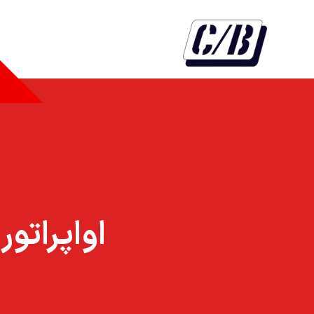
اواپراتور مدل -۷۱-۱-F۴۰