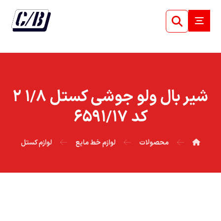
شير بال ولو جوشي کستل ۱/۸ ۲
کد ۶۵۹۱/۱۷
محصولات
لوازم خط مایع
لوازم کستل