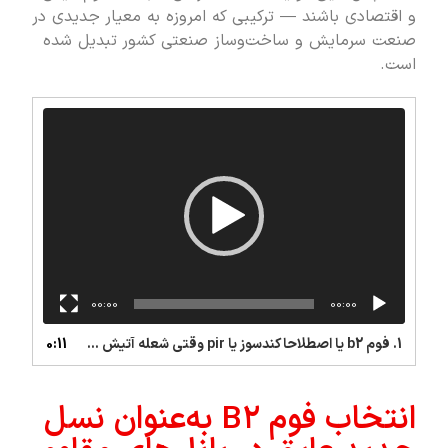
و اقتصادی باشند — ترکیبی که امروزه به معیار جدیدی در
صنعت سرمایش و ساخت‌وساز صنعتی کشور تبدیل شده
است.
نمایشگر
ویدیو
00:00
00:00
1. فوم b2 یا اصطلاحا کندسوز یا pir وقتی شعله آتیش ازش دور کنید به صورت خودکار خاموش میشه، اما فوم معمولی به اتش گرفتنش ادامه میده
0:11
انتخاب فوم B۲ به‌عنوان نسل