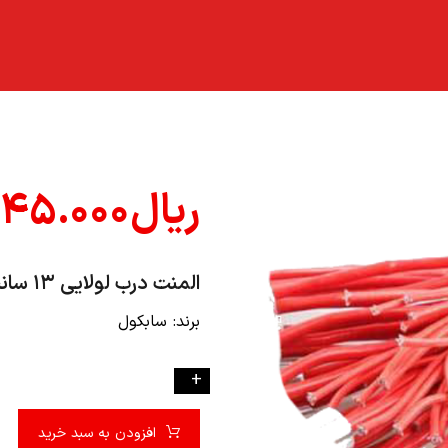
ریال
۱۴۵.۰۰۰
المنت درب لولايي ۱۳ سانت (سابکول)
برند: سابکول
-
+
افزودن به سبد خرید