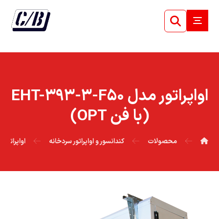
اواپراتور مدل EHT-۳۹۳-۳-F۵۰
(با فن OPT)
محصولات
کندانسور و اواپراتور سردخانه
اواپراتور EHT