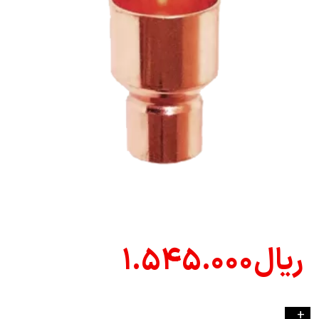
ریال
۱.۵۴۵.۰۰۰
-
+