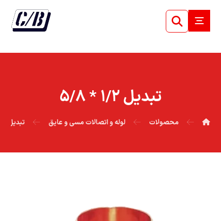
تبديل ۱/۲ * ۵/۸
محصولات
لوله و اتصالات مسی و عایق
تبدیل م