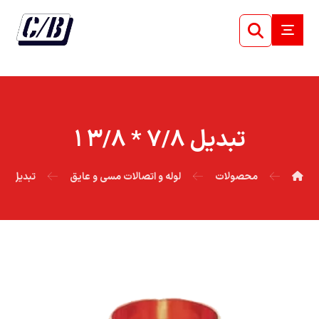
تبديل ۷/۸ * ۳/۸ ۱
محصولات
لوله و اتصالات مسی و عایق
تبدیل م