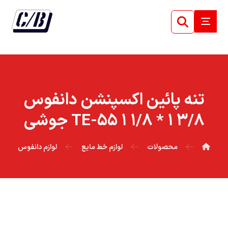
تنه پائين اکسپنشن دانفوس
۳/۸ ۱ * ۱/۸ ۱ ۵۵-TE جوشي
محصولات
لوازم خط مایع
لوازم دانفوس