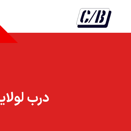
درب لولايي ۱۰ سانت ۲۰۱۱ HTW بدو