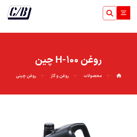
روغن ۱۰۰-H چين
محصولات
روغن و گاز
روغن چینی