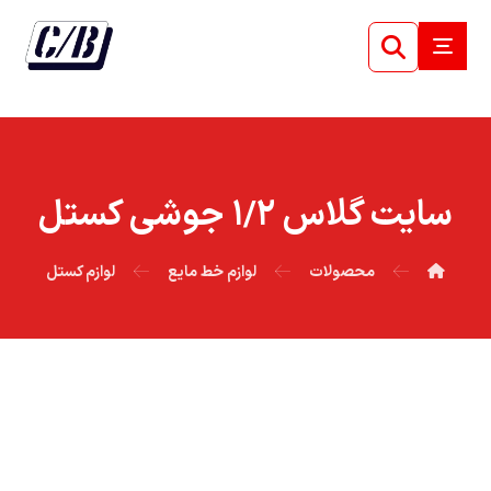
سايت گلاس ۱/۲ جوشي کستل
محصولات
لوازم خط مایع
لوازم کستل