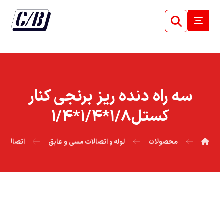
سه راه دنده ريز برنجي کنار
کستل۱/۸*۱/۴*۱/۴
محصولات
لوله و اتصالات مسی و عایق
اتصالات 