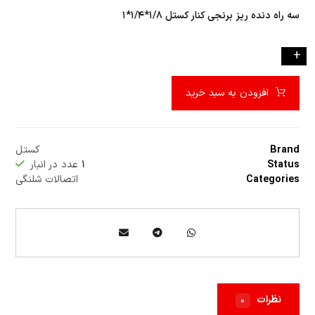
سه راه دنده ريز برنجي کنار کستل ۱/۸*۱/۴*۱
-
+
افزودن به سبد خرید
Brand
کستل
Status
۱
عدد در انبار
Categories
اتصالات شلنگی
نظرات
۰