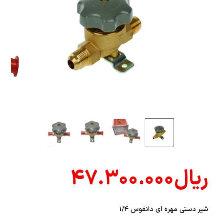
ریال
۴۷.۳۰۰.۰۰۰
شير دستي مهره اي دانفوس ۱/۴