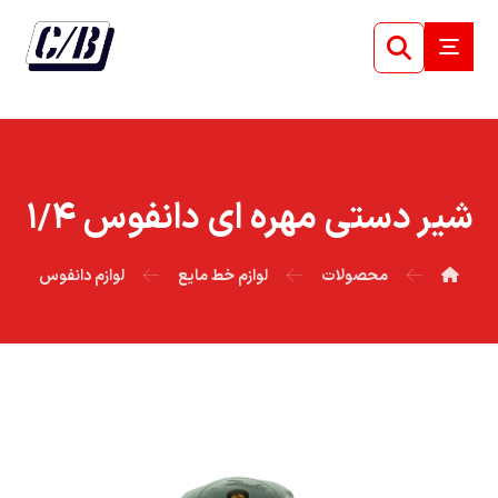
شير دستي مهره اي دانفوس ۱/۴
محصولات
لوازم خط مایع
لوازم دانفوس