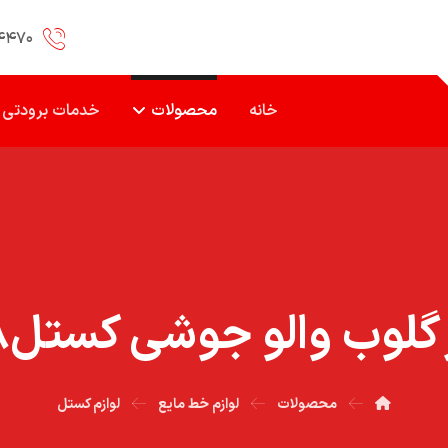
۴۴۷۰
خانه
محصولات
خدمات برودتی
گلوب والو جوشي کستل۷/۸
محصولات
لوازم خط مایع
لوازم کستل