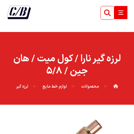
لرزه گير نارا / کول ميت / هان
جين / ۵/۸
محصولات
لوازم خط مایع
لرزه گیر