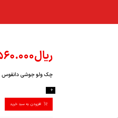
ریال
۵۶۰.۰۰۰
چک ولو جوشي دانفوس ۳/۸ ۱ کد -۳۵ NRV
-
+
افزودن به سبد خرید