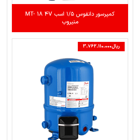
کمپرسور دانفوس ۱/۵ اسب MT- 18 4V
منيروب
ریال
3.762.110.000