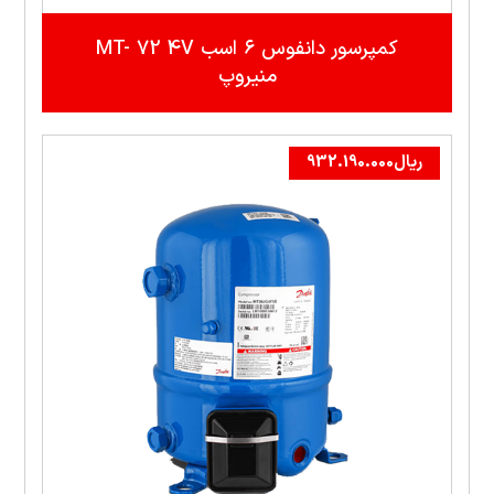
کمپرسور دانفوس ۶ اسب MT- 72 4V
منيروپ
ریال
932.190.000