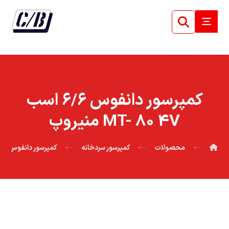
کمپرسور دانفوس ۶/۶ اسب
MT- 80 4V منيروپ
محصولات
کمپرسور سردخانه
کمپرسور دانفوس