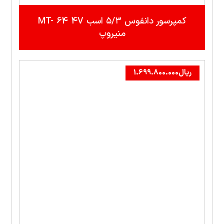
کمپرسور دانفوس ۵/۳ اسب MT- 64 4V
منيروپ
ریال
1.699.800.000