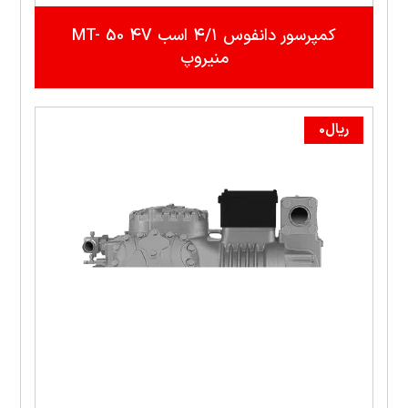
کمپرسور دانفوس ۴/۱ اسب MT- 50 4V
منيروپ
ریال
0