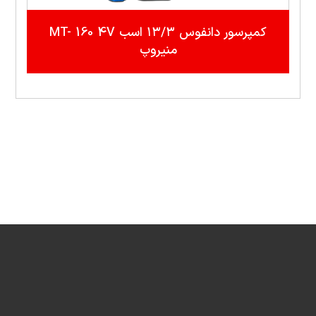
کمپرسور دانفوس ۱۳/۳ اسب MT- 160 4V
منيروپ