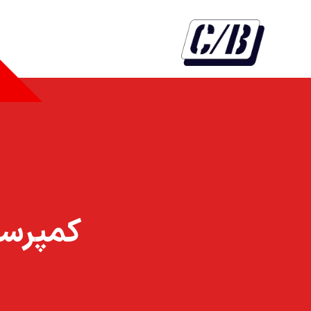
کمپرسور رفکام 