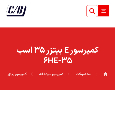
کمپرسور E بيتزر ۳۵ اسب
۳۵-۶HE
محصولات
کمپرسور سردخانه
کمپرسور بیتزر