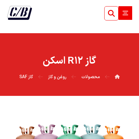
گاز R۱۲ اسکن
محصولات
روغن و گاز
گاز SAF