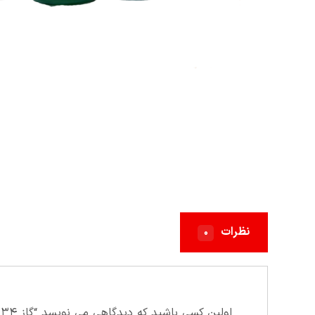
نظرات
۰
اولین کسی باشید که دیدگاهی می نویسد “گاز R۱۳۴ آلفا”