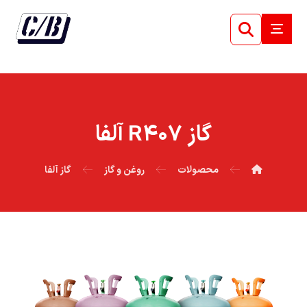
گاز R۴۰۷ آلفا
محصولات
روغن و گاز
گاز آلفا