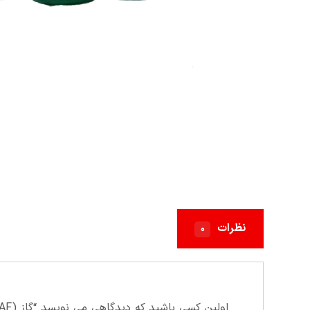
نظرات
۰
اولین کسی باشید که دیدگاهی می نویسد “گاز (SAF) R۴۱۰ اسکن”